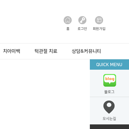
홈
로그인
회원가입
치아미백
턱관절 치료
상담&커뮤니티